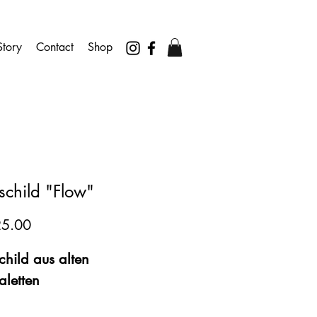
tory
Contact
Shop
schild "Flow"
Preis
25.00
hild aus alten 
aletten