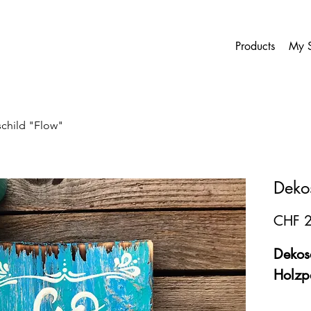
Products
My S
child "Flow"
Deko
CHF 
Dekosc
Holzp