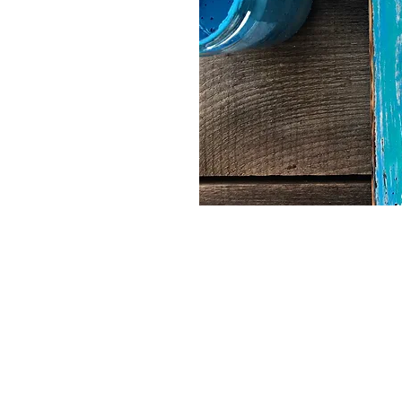
©2024 Mrs. Twinkle
AGB
Impress