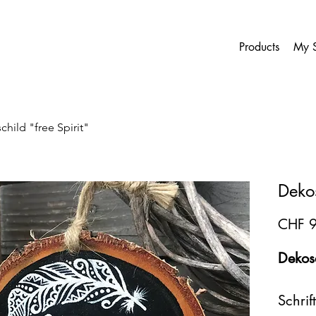
Products
My S
hild "free Spirit"
Dekos
CHF 9
Dekosc
Schrif