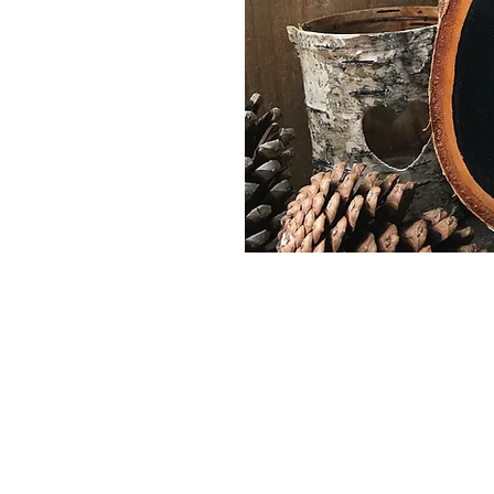
©2024 Mrs. Twinkle
AGB
Impress