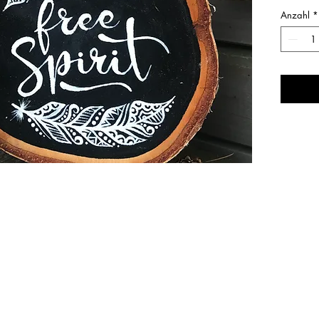
Ausfü
Anzahl
*
schwar
Masse
um