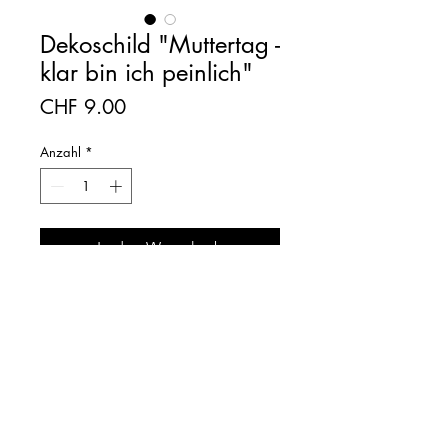
Dekoschild "Muttertag -
klar bin ich peinlich"
Preis
CHF 9.00
Anzahl
*
In den Warenkorb
Dekoschild aus Birke
Schriftzug: "Klar bin ich 
peinlich, ich bin Mami"
Ausführung: Hintergrund 
mrs-