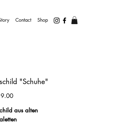
tory
Contact
Shop
schild "Schuhe"
Preis
19.00
hild aus alten 
aletten