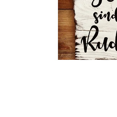
©2024 Mrs. Twinkle
AGB
Impress