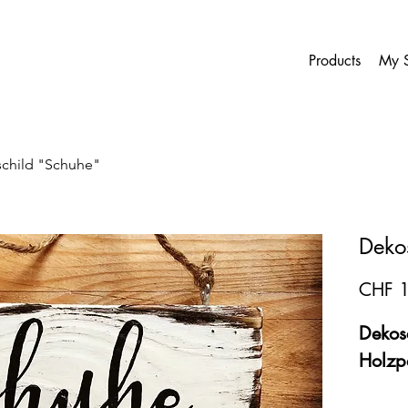
Products
My S
child "Schuhe"
Deko
CHF 
Dekosc
Holzp