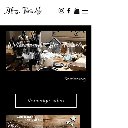
Mrs. Twinkle
Willkommen bei Mrs. Twinkle -
Dein Online Shop für handgemachte Unikate
Sortierung
Vorherige laden