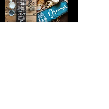
Dekoschild "Crazy
Dekoschild
Dog"
"Dreamer"
Dekoschild "Vorsicht
Dekoschild "Herbst"
Hund"